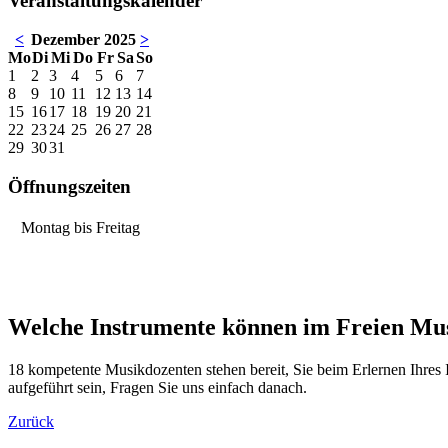
Veranstaltungskalender
<
Dezember 2025
>
Mo
Di
Mi
Do
Fr
Sa
So
1
2
3
4
5
6
7
8
9
10
11
12
13
14
15
16
17
18
19
20
21
22
23
24
25
26
27
28
29
30
31
Öffnungszeiten
Montag bis Freitag
Welche Instrumente können im Freien Mu
18 kompetente Musikdozenten stehen bereit, Sie beim Erlernen Ihres I
aufgeführt sein, Fragen Sie uns einfach danach.
Zurück