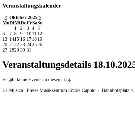
Veranstaltungskalender
<
Oktober 2025
>
Mo
Di
Mi
Do
Fr
Sa
So
1
2
3
4
5
6
7
8
9
10
11
12
13
14
15
16
17
18
19
20
21
22
23
24
25
26
27
28
29
30
31
Veranstaltungsdetails 18.10.202
Es gibt keine Events an diesem Tag.
La-Musica - Freies Musikzentrum Ercole Caputo
· Bahnhofsplatz 4 ·