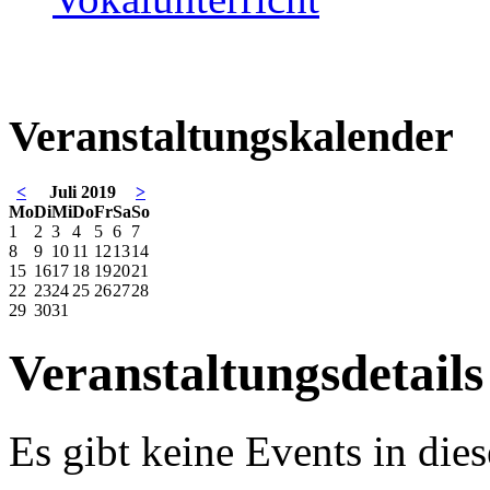
Veranstaltungskalender
<
Juli 2019
>
Mo
Di
Mi
Do
Fr
Sa
So
1
2
3
4
5
6
7
8
9
10
11
12
13
14
15
16
17
18
19
20
21
22
23
24
25
26
27
28
29
30
31
Veranstaltungsdetails
Es gibt keine Events in di