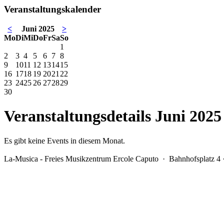
Veranstaltungskalender
<
Juni 2025
>
Mo
Di
Mi
Do
Fr
Sa
So
1
2
3
4
5
6
7
8
9
10
11
12
13
14
15
16
17
18
19
20
21
22
23
24
25
26
27
28
29
30
Veranstaltungsdetails Juni 2025
Es gibt keine Events in diesem Monat.
La-Musica - Freies Musikzentrum Ercole Caputo
· Bahnhofsplatz 4 ·