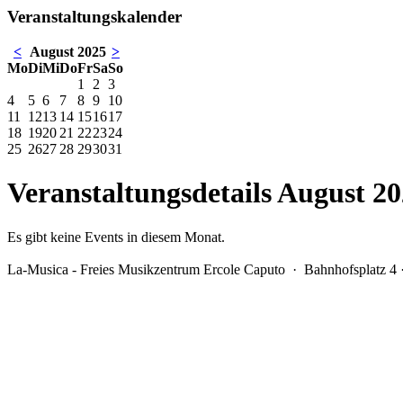
Veranstaltungskalender
<
August 2025
>
Mo
Di
Mi
Do
Fr
Sa
So
1
2
3
4
5
6
7
8
9
10
11
12
13
14
15
16
17
18
19
20
21
22
23
24
25
26
27
28
29
30
31
Veranstaltungsdetails August 2
Es gibt keine Events in diesem Monat.
La-Musica - Freies Musikzentrum Ercole Caputo
· Bahnhofsplatz 4 ·